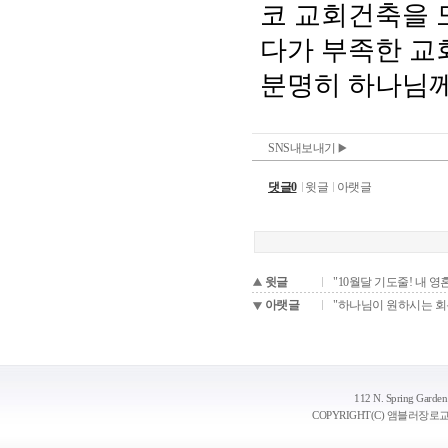
SNS내보내기
댓글0
윗글
아랫글
윗글
"10월달 기도줄! 내 
아랫글
"하나님이 원하시는 회
112 N. Spring Garden
COPYRIGHT(C) 앰블러장로교회 